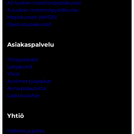
A2-luokan moottoripyöräkurssi
A-luokan moottoripyöräkurssi
Mopokurssit (AM120)
Opetuslupakurssit
Asiakaspalvelu
Yhteystiedot
Lahjakort
i
t
Yhtiö
Avoimet työpaikat
Anna palautetta
Laskutusohje
Yhtiö
Hallinto ja johto