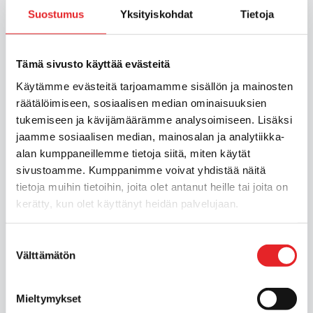
Aloita autokoulu milloin tahansa. Suorita
Suostumus
Yksityiskohdat
Tietoja
teoriaopinnot verkossa.
Tämä sivusto käyttää evästeitä
Käytämme evästeitä tarjoamamme sisällön ja mainosten
räätälöimiseen, sosiaalisen median ominaisuuksien
tukemiseen ja kävijämäärämme analysoimiseen. Lisäksi
jaamme sosiaalisen median, mainosalan ja analytiikka-
alan kumppaneillemme tietoja siitä, miten käytät
sivustoamme. Kumppanimme voivat yhdistää näitä
tietoja muihin tietoihin, joita olet antanut heille tai joita on
E
kerätty, kun olet käyttänyt heidän palvelujaan.
t
s
Suostumuksen
i
Instagram
TikTok
Facebook
YouTube
Välttämätön
valinta
Valtakunnallinen asiakaspalvelumme palvelee sinua
numerossa
010 524 5400
Mieltymykset