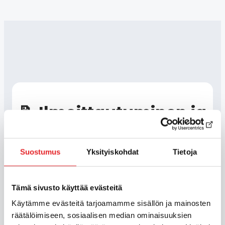
📝 Ilmoittautuminen ja
kurssit
Suostumus
Yksityiskohdat
Tietoja
Mistä lähteä liikkeelle, jos
Tämä sivusto käyttää evästeitä
haluan ajokortin?
Käytämme evästeitä tarjoamamme sisällön ja mainosten
räätälöimiseen, sosiaalisen median ominaisuuksien