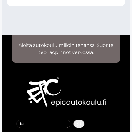
Aloita autokoulu milloin tahansa. Suorita
teoriaopinnot verkossa.
E
t