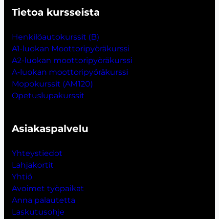
Tietoa kursseista
Henkilöautokurssit (B)
A1-luokan Moottoripyöräkurssi
A2-luokan moottoripyöräkurssi
A-luokan moottoripyöräkurssi
Mopokurssit (AM120)
Opetuslupakurssit
Asiakaspalvelu
Yhteystiedot
Lahjakort
i
t
Yhtiö
Avoimet työpaikat
Anna palautetta
Laskutusohje