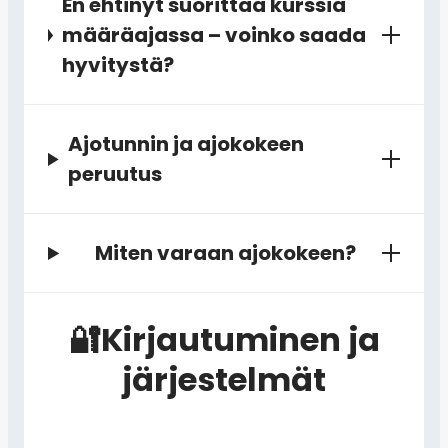
En ehtinyt suorittaa kurssia
määräajassa – voinko saada
hyvitystä?
Ajotunnin ja ajokokeen
peruutus
Miten varaan ajokokeen?
🔐Kirjautuminen ja
järjestelmät