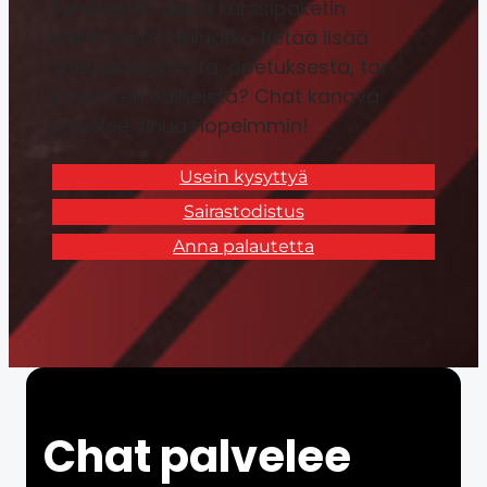
Tarvitsetko apua kurssipaketin
valinnassa? Haluatko tietää lisää
opetuskalustosta, opetuksesta, tai
kurssin eri vaiheista? Chat kanava
palvelee sinua nopeimmin!
Usein kysyttyä
Sairastodistus
Anna palautetta
Chat palvelee