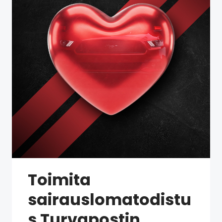
Toimita
sairauslomatodistu
s Turvapostin