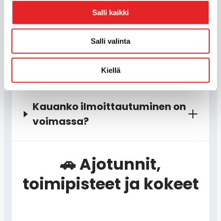
Mitä eroa on verkko- ja
Salli kaikki
virtuaaliteoriatunneilla
Salli valinta
Voinko peruuttaa kurssin?
Kiellä
Kauanko ilmoittautuminen on
voimassa?
🚗 Ajotunnit,
toimipisteet ja kokeet