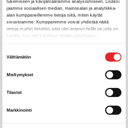
tukemiseen ja kävijämäärämme analysoimiseen. Lisäksi
Mikä ihmeen
jaamme sosiaalisen median, mainosalan ja analytiikka-
ajokorttilupahakemus?
alan kumppaneillemme tietoja siitä, miten käytät
sivustoamme. Kumppanimme voivat yhdistää näitä
tietoja muihin tietoihin, joita olet antanut heille tai joita on
Miten voin ilmoittautua
kerätty, kun olet käyttänyt heidän palvelujaan.
kurssille
Suostumuksen
Välttämätön
valinta
Milloin voin aloittaa
autokoulun?
Mieltymykset
Tilastot
Voinko päivittää
kurssipakettia
Markkinointi
ilmoittautumisen jälkeen?