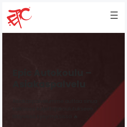
Epic Autokoulu –
Asiakaspalvelu
Asiakaspalvelumme auttaa sinua
kaikisssa kuljettajakoulutukseen
liittyvissä kysymyksissä 🔥