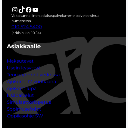
s
i
Instagram
TikTok
Facebook
YouTube
Valtakunnallinen asiakaspalvelumme palvelee sinua
numerossa
010 524 5400
(arkisin klo. 10-14)
Asiakkaalle
Maksutavat
Usein kysyttyä
Teoriaopinnot verkossa
Ajokortti 17-vuotiaana
Ajokorttilupa
Lisäpalvelut
Simulaattoriopetus
Sopimusehdot
Oppilasohje SW