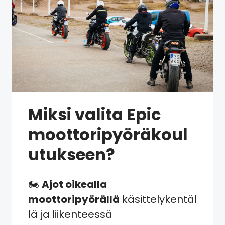
Miksi valita Epic
moottoripyöräkoul
utukseen?
🏍️
Ajot oikealla
moottoripyörällä
käsittelykentäl
lä ja liikenteessä