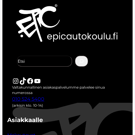
E
t
s
i
Instagram
TikTok
Facebook
YouTube
Valtakunnallinen asiakaspalvelumme palvelee sinua
numerossa
010 524 5400
(arkisin klo. 10-14)
Asiakkaalle