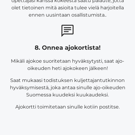
opettajasi kanssa kokeesta saatu palaute, jotta
olet tietoinen mitä asioita tulee vielä harjoitella
ennen uusintaan osallistumista..
8. Onnea ajokortista!
Mikäli ajokoe suoritetaan hyväksytysti, saat ajo-
oikeuden heti ajokokeen jälkeen!
Saat mukaasi todistuksen kuljettajantutkinnon
hyväksymisestä, joka antaa sinulle ajo-oikeuden
Suomessa kuudeksi kuukaudeksi.
Ajokortti toimitetaan sinulle kotiin postitse.