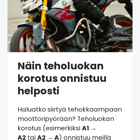
Näin teholuokan
korotus onnistuu
helposti
Haluatko siirtyä tehokkaampaan
moottoripyörään? Teholuokan
korotus (esimerkiksi
A1 →
A2
tai
A2 → A
) onnistuu meillä