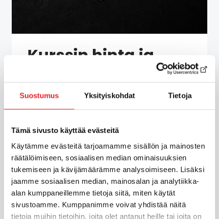
Kurssin hinta ja
maksutavat
Suostumus
Yksityiskohdat
Tietoja
Monipuoliset kurssipakettimme tarjoavat
eri hintaisia vaihtoehtoja. Voit suorittaa
kurssimaksun laskulla yhdessä osassa,
Tämä sivusto käyttää evästeitä
valita Epic laskun useammassa
Käytämme evästeitä tarjoamamme sisällön ja mainosten
kuukausierässä (1-4), tai pilkkoa maksun
räätälöimiseen, sosiaalisen median ominaisuuksien
pienempiin eriin Klarnan monipuolisilla
tukemiseen ja kävijämäärämme analysoimiseen. Lisäksi
maksuvaihtoehdoilla!
jaamme sosiaalisen median, mainosalan ja analytiikka-
alan kumppaneillemme tietoja siitä, miten käytät
Toimimme yli sadalla toimipisteellä
sivustoamme. Kumppanimme voivat yhdistää näitä
ympäri Suomen. Mikäli kurssin aikana
tietoja muihin tietoihin, joita olet antanut heille tai joita on