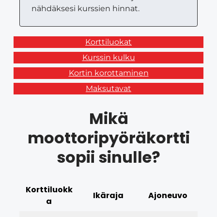
nähdäksesi kurssien hinnat.
Korttiluokat
Kurssin kulku
Kortin korottaminen
Maksutavat
Mikä
moottoripyöräkortti
sopii sinulle?
Korttiluokk
Ikäraja
Ajoneuvo
a