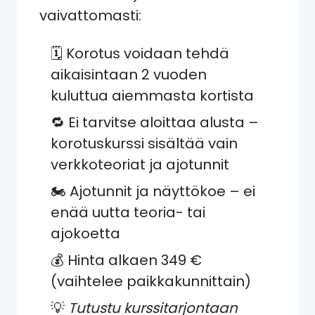
vaivattomasti:
🗓️ Korotus voidaan tehdä
aikaisintaan 2 vuoden
kuluttua aiemmasta kortista
🔁 Ei tarvitse aloittaa alusta –
korotuskurssi sisältää vain
verkkoteoriat ja ajotunnit
🏍️ Ajotunnit ja näyttökoe – ei
enää uutta teoria- tai
ajokoetta
💰 Hinta alkaen 349 €
(vaihtelee paikkakunnittain)
💡
Tutustu kurssitarjontaan