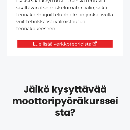
lisäksi saat käyttöösi tuhansia tehtäviä
sisältävän itseopiskelumateriaalin, sekä
teoriakoeharjoitteluohjelman jonka avulla
voit tehokkaasti valmistautua
teoriakokeeseen.
Lue lisää verkkoteorioista
Jäikö kysyttävää
moottoripyöräkurssei
sta?