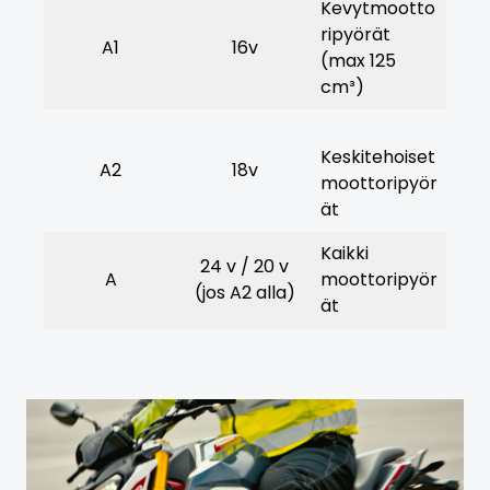
Kevytmootto
ripyörät
A1
16v
(max 125
cm³)
Keskitehoiset
A2
18v
moottoripyör
ät
Kaikki
24 v / 20 v
A
moottoripyör
(jos A2 alla)
ät