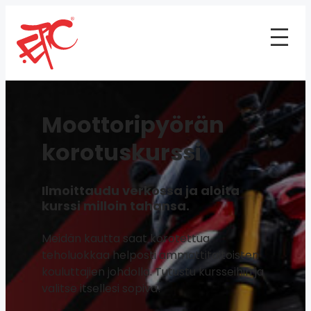
Moottoripyörän
korotuskurssi
Ilmoittaudu verkossa ja aloita
kurssi milloin tahansa.
Meidän kautta saat korotettua
teholuokkaa helposti ammattitaitoisten
kouluttajien johdolla. Tutustu kursseihin ja
valitse itsellesi sopiva!