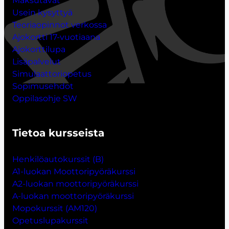
Maksutavat
Usein kysyttyä
Teoriaopinnot verkossa
Ajokortti 17-vuotiaana
Ajokorttilupa
Lisäpalvelut
Simulaattoriopetus
Sopimusehdot
Oppilasohje SW
Tietoa kursseista
Henkilöautokurssit (B)
A1-luokan Moottoripyöräkurssi
A2-luokan moottoripyöräkurssi
A-luokan moottoripyöräkurssi
Mopokurssit (AM120)
Opetuslupakurssit