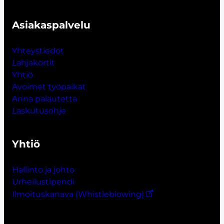
Asiakaspalvelu
Yhteystiedot
Lahjakort
i
t
Yhtiö
Avoimet työpaikat
Anna palautetta
Laskutusohje
Yhtiö
Hallinto ja johto
Urheilustipendi
Ilmoituskanava (Whistleblowing)