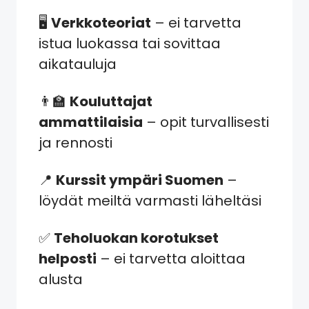
🖥️
Verkkoteoriat
– ei tarvetta
istua luokassa tai sovittaa
aikatauluja
👨‍🏫
Kouluttajat
ammattilaisia
– opit turvallisesti
ja rennosti
📍
Kurssit ympäri Suomen
–
löydät meiltä varmasti läheltäsi
✅
Teholuokan korotukset
helposti
– ei tarvetta aloittaa
alusta