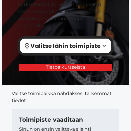
Verkkoteoriat, turvalliset ajotunnit ja
asiantunteva ohjaus tekevät meistä
varman valinnan moottoripyöräilijän
taipaleelle.
Valitse lähin toimipiste
Tietoa kursseista
Valitse toimipaikka nähdäksesi tarkemmat
tiedot
Toimipiste vaaditaan
Sinun on ensin valittava sijainti