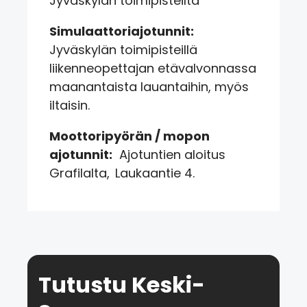
Jyväskylän toimipisteiltä
Simulaattoriajotunnit:
Jyväskylän toimipisteillä
liikenneopettajan etävalvonnassa
maanantaista lauantaihin, myös
iltaisin.
Moottoripyörän / mopon
ajotunnit:
Ajotuntien aloitus
Grafilalta, Laukaantie 4.
Tutustu Keski-