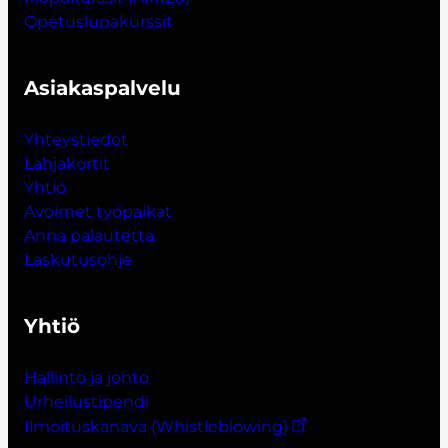
Opetuslupakurssit
Asiakaspalvelu
Yhteystiedot
Lahjakort
i
t
Yhtiö
Avoimet työpaikat
Anna palautetta
Laskutusohje
Yhtiö
Hallinto ja johto
Urheilustipendi
Ilmoituskanava (Whistleblowing)