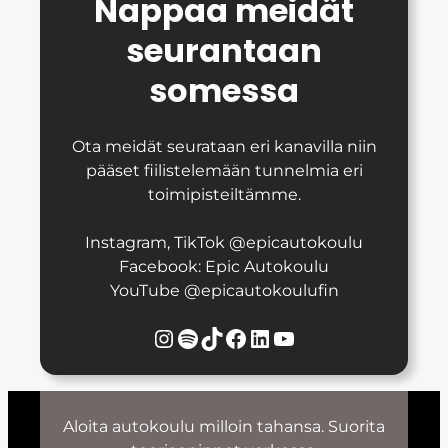
Nappaa meidät
seurantaan
somessa
Ota meidät seurataan eri kanavilla niin
pääset fiilistelemään tunnelmia eri
toimipisteiltämme.
Instagram, TikTok @epicautokoulu
Facebook: Epic Autokoulu
YouTube @epicautokoulufin
Instagram
Spotify
TikTok
Facebook
LinkedIn
YouTube
Aloita autokoulu milloin tahansa. Suorita