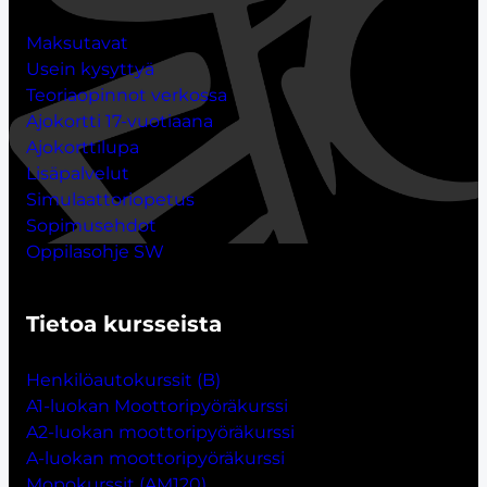
Maksutavat
Usein kysyttyä
Teoriaopinnot verkossa
Ajokortti 17-vuotiaana
Ajokorttilupa
Lisäpalvelut
Simulaattoriopetus
Sopimusehdot
Oppilasohje SW
Tietoa kursseista
Henkilöautokurssit (B)
A1-luokan Moottoripyöräkurssi
A2-luokan moottoripyöräkurssi
A-luokan moottoripyöräkurssi
Mopokurssit (AM120)