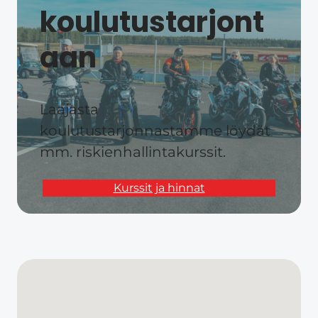
koulutustarjont
aan​
Laajasta
koulutustarjonnastamme löydät
mm. riskienhallintakurssit.
Kurssit ja hinnat