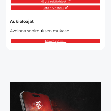
Näytä reittiohjeet
Jätä arvostelu
Aukioloajat
Avoinna sopimuksen mukaan
Asiakaspalvelu