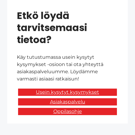
Etkö löydä
tarvitsemaasi
tietoa?
Käy tutustumassa usein kysytyt
kysymykset -osioon tai ota yhteyttä
asiakaspalveluumme. Löydämme
varmasti asiaasi ratkaisun!
Usein kysytyt kysymykset
Asiakaspalvelu
Oppilasohje