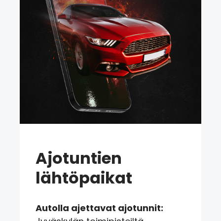
Ajotuntien
lähtöpaikat
Autolla ajettavat ajotunnit: