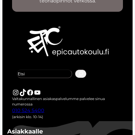
teoriaopinnot verkossa.
E
t
s
i
Instagram
TikTok
Facebook
YouTube
Valtakunnallinen asiakaspalvelumme palvelee sinua
numerossa
010 524 5400
(arkisin klo. 10-14)
Asiakkaalle