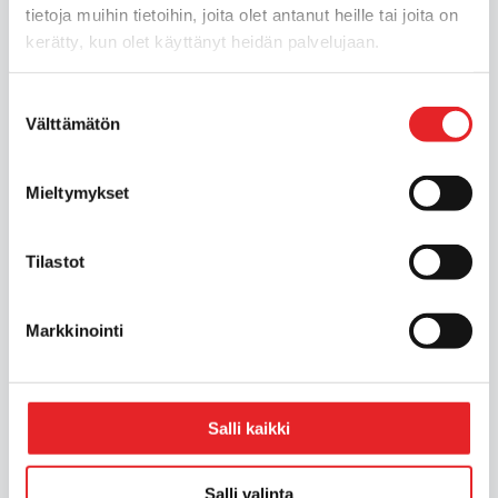
tietoja muihin tietoihin, joita olet antanut heille tai joita on
kerätty, kun olet käyttänyt heidän palvelujaan.
Suostumuksen
Välttämätön
valinta
Mieltymykset
Tilastot
Markkinointi
Katariina Närhi
Salli kaikki
Salli valinta