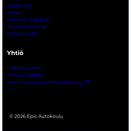
Lahjakort
i
t
Yhtiö
Avoimet työpaikat
Anna palautetta
Laskutusohje
Yhtiö
Hallinto ja johto
Urheilustipendi
Ilmoituskanava (Whistleblowing)
© 2026 Epic Autokoulu