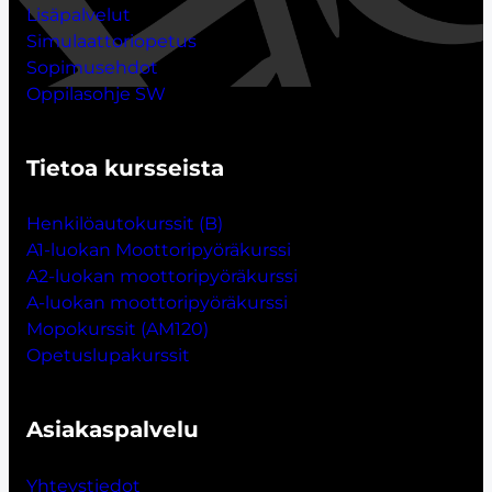
Lisäpalvelut
Simulaattoriopetus
Sopimusehdot
Oppilasohje SW
Tietoa kursseista
Henkilöautokurssit (B)
A1-luokan Moottoripyöräkurssi
A2-luokan moottoripyöräkurssi
A-luokan moottoripyöräkurssi
Mopokurssit (AM120)
Opetuslupakurssit
Asiakaspalvelu
Yhteystiedot