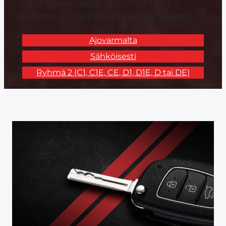
vaan lupaa haetaan Ajovarmalta
samalla, kun kurssitodistus esitetään.
Ajovarmalta
Sähköisesti
Ryhmä 2 (C1, C1E, CE, D1, D1E, D tai DE)