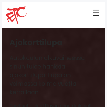
Ajokorttilupa
Autokoulun alkuvaiheessa
sinun tulee hankkia
ajokorttilupa. Lupa on
voimassa kolme vuotta
kerrallaan.
Tarvitset ajokorttiluvan ennen kuin voit