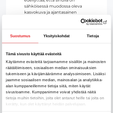
edellyttää, että sinulla on
sähköisessä muodossa oleva
kasvokuva ja ajantasainen
nimikirjoitus viranomaisrekisterissä,
sekä pystyt tunnistautumaan
palveluun verkkopankkitunnuksilla
Suostumus
Yksityiskohdat
Tietoja
tai mobiilivarmenteella.
Näet käytettevissä olevan kuvan ja
nimikirjoituksen kirjauduttuasi
Tämä sivusto käyttää evästeitä
palveluun.
Kasvokuva ja nimikirjoitus ovat
Käytämme evästeitä tarjoamamme sisällön ja mainosten
käytettävissä palvelussa, jos sinulla
räätälöimiseen, sosiaalisen median ominaisuuksien
on voimassa oleva passi tai
tukemiseen ja kävijämäärämme analysoimiseen. Lisäksi
henkilökortti.
jaamme sosiaalisen median, mainosalan ja analytiikka-
alan kumppaneillemme tietoja siitä, miten käytät
sivustoamme. Kumppanimme voivat yhdistää näitä
Sähköinen hakemus
tietoja muihin tietoihin, joita olet antanut heille tai joita on
kerätty, kun olet käyttänyt heidän palvelujaan.