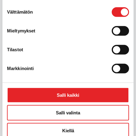
Suostumuksen
Välttämätön
valinta
Mieltymykset
Tilastot
Markkinointi
Salli kaikki
Ryhmä 2
ajokorttilupahakem
Salli valinta
us (C1, C1E, CE, D1,
Kiellä