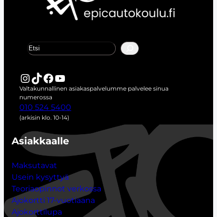
E
t
s
i
Instagram
TikTok
Facebook
YouTube
Valtakunnallinen asiakaspalvelumme palvelee sinua
numerossa
010 524 5400
(arkisin klo. 10-14)
Asiakkaalle
Maksutavat
Usein kysyttyä
Teoriaopinnot verkossa
Ajokortti 17-vuotiaana
Ajokorttilupa