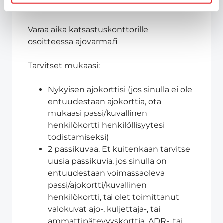
D1E, D tai DE)
Varaa aika katsastuskonttorille
osoitteessa ajovarma.fi
Tarvitset mukaasi:
Nykyisen ajokorttisi (jos sinulla ei ole
entuudestaan ajokorttia, ota
mukaasi passi/kuvallinen
henkilökortti henkilöllisyytesi
todistamiseksi)
2 passikuvaa. Et kuitenkaan tarvitse
uusia passikuvia, jos sinulla on
entuudestaan voimassaoleva
passi/ajokortti/kuvallinen
henkilökortti, tai olet toimittanut
valokuvat ajo-, kuljettaja-, tai
ammattipätevyyskorttia, ADR-, tai