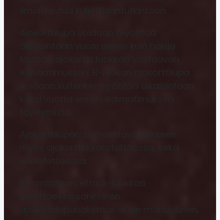
ilmoittautua kuljettajantutkintoon.
Ajokorttilupa voidaan myöntää
aikaisintaan vuosi ennen kuin hakija
täyttää ajokortin luokkaa vastaavan
ikävaatimuksen. B-luokan ajokorttilupa
voidaan kuitenkin myöntää aikaisintaan
kaksi vuotta ennen ikävaatimuksen
täyttymistä.
Ajokorttilupaa on haettava erikseen
myös ajokorttia korotettaessa, sekä
uudistettaessa.
Huomioithan, että A-luokkaa
korottaessa sähköinen
ajokorttilupahakemus ei ole mahdollinen,