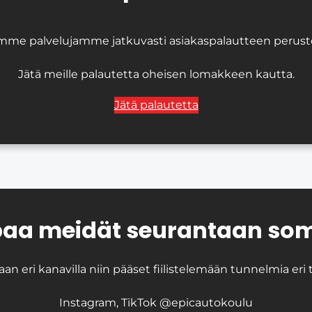
mme palvelujamme jatkuvasti asiakaspalautteen perustee
Jätä meille palautetta oheisen lomakkeen kautta.
Jätä palautetta
aa meidät seurantaan so
an eri kanavilla niin pääset fiilistelemään tunnelmia eri
Instagram, TikTok @epicautokoulu