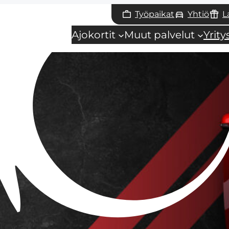
Työpaikat
Yhtiö
L
Ajokortit
Muut palvelut
Yrit