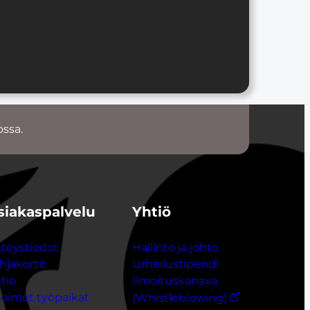
ossa.
siakaspalvelu
Yhtiö
teystiedot
Hallinto ja johto
hjakort
i
t
Urheilustipendi
tiö
Ilmoituskanava
oimet työpaikat
(Whistleblowing)