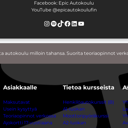
Facebook: Epic Autokoulu
YouTube @epicautokoulufin
Instagram
Spotify
TikTok
Facebook
LinkedIn
YouTube
ta autokoulu milloin tahansa. Suorita teoriaopinnot verk
Asiakkaalle
Tietoa kursseista
A
Maksutavat
Henkilöautokurssit (B)
Yh
Usein kysyttyä
A1-luokan
La
Teoriaopinnot verkossa
Moottoripyöräkurssi
Yh
Ajokortti 17-vuotiaana
A2-luokan
Av