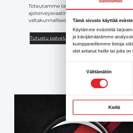
Suostumus
Toteutamme terveysperusteisia ajokyvyn arv
ajoterveysvaatimusten mukaisesti, sekä muu
valtakunnallisesti Liikenneterveys Oy:n kans
Tämä sivusto käyttää eväste
Käytämme evästeitä tarjoama
ja kävijämäärämme analysoim
Tutustu palveluihin
kumppaneillemme tietoja siitä
olet antanut heille tai joita o
Suostumuksen
Välttämätön
valinta
Kiellä