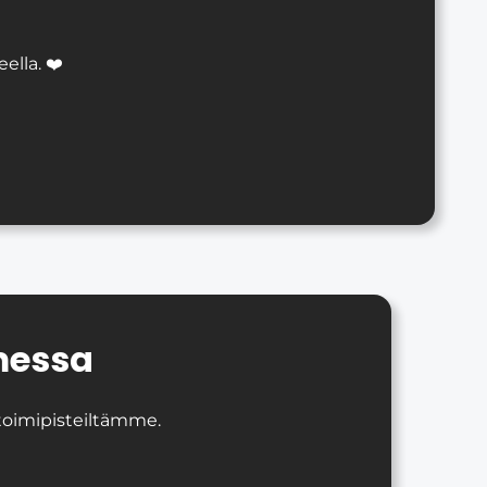
lla. ❤️
messa
 toimipisteiltämme.