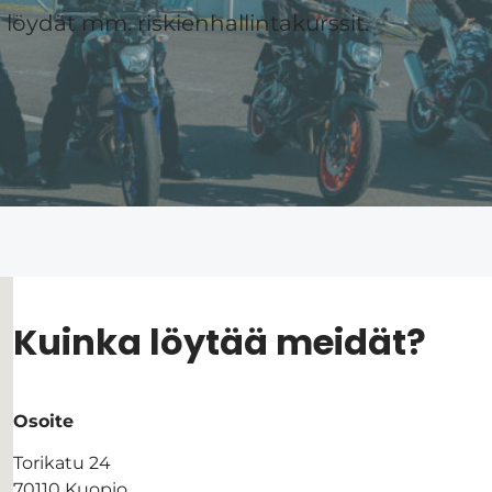
öydät mm. riskienhallintakurssit.
Kuinka löytää meidät?
Osoite
Torikatu 24
70110 Kuopio