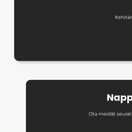
Kehitä
Napp
Ota meidät seurata