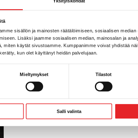
Yksityiskohdat
iointeja ryhmä 1 ja ryhmä 2
ta ajoterveyteen liittyvää koulutusta
sa.
itä
mme sisällön ja mainosten räätälöimiseen, sosiaalisen median
iseen. Lisäksi jaamme sosiaalisen median, mainosalan ja analy
, miten käytät sivustoamme. Kumppanimme voivat yhdistää näitä t
n kerätty, kun olet käyttänyt heidän palvelujaan.
Mieltymykset
Tilastot
Salli valinta