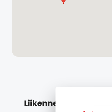
Liikenneterveyden pa