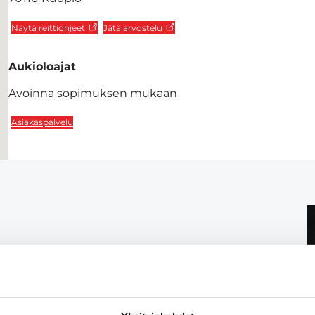
Näytä reittiohjeet
Jätä arvostelu
Aukioloajat
Avoinna sopimuksen mukaan
Asiakaspalvelu
lvelut