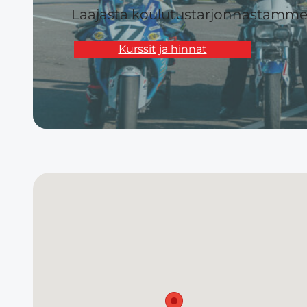
Laajasta koulutustarjonnastamme l
Kurssit ja hinnat