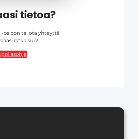
asi tietoa?
-osioon tai ota yhteyttä
aasi ratkaisun!
ppilasohje