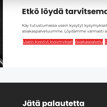
Etkö löydä tarvitsema
Käy tutustumassa usein kysytyt kysymykset 
asiakaspalveluumme. Löydämme varmasti asi
Usein kysytyt kysymykset
Asiakaspalvelu
O
Jätä palautetta