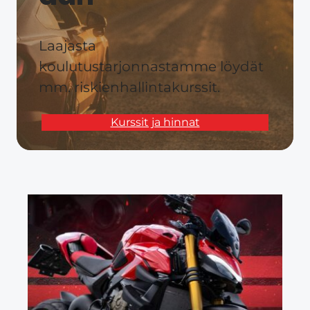
Laajasta
koulutustarjonnastamme löydät
mm. riskienhallintakurssit.
Kurssit ja hinnat