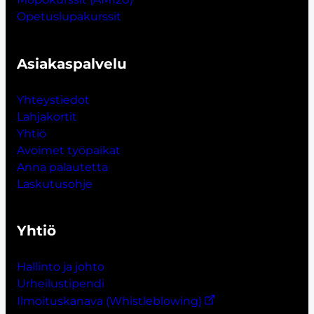
Opetuslupakurssit
Asiakaspalvelu
Yhteystiedot
Lahjakort
i
t
Yhtiö
Avoimet työpaikat
Anna palautetta
Laskutusohje
Yhtiö
Hallinto ja johto
Urheilustipendi
Ilmoituskanava (Whistleblowing)