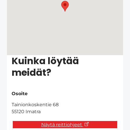
Kuinka löytää
meidät?
Osoite
Tainionkoskentie 68
55120 Imatra
Näytä reittiohjeet