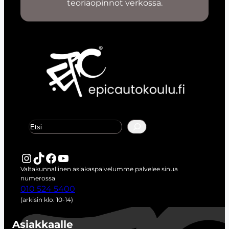
teoriaopinnot verkossa.
E
t
s
i
Instagram
TikTok
Facebook
YouTube
Valtakunnallinen asiakaspalvelumme palvelee sinua
numerossa
010 524 5400
(arkisin klo. 10-14)
Asiakkaalle