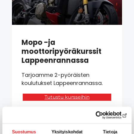
Mopo -ja
moottoripyöräkurssit
Lappeenrannassa
Tarjoamme 2-pyöräisten
koulutukset Lappeenrannassa.
Tutustu kursseihin
Suostumus
Yksityiskohdat
Tietoja