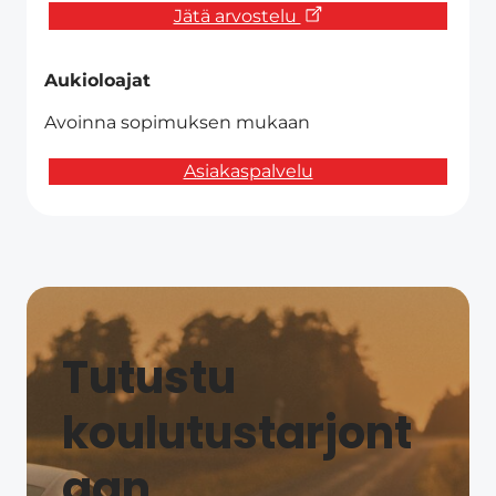
Jätä arvostelu
Aukioloajat
Avoinna sopimuksen mukaan
Asiakaspalvelu
Tutustu
koulutustarjont
aan​