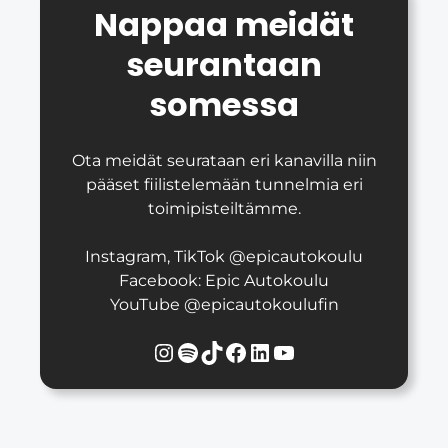
Nappaa meidät
seurantaan
somessa
Ota meidät seurataan eri kanavilla niin
pääset fiilistelemään tunnelmia eri
toimipisteiltämme.
Instagram, TikTok @epicautokoulu
Facebook: Epic Autokoulu
YouTube @epicautokoulufin
Instagram
Spotify
TikTok
Facebook
LinkedIn
YouTube