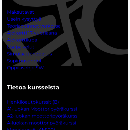
Maksutavat
Usein kysyttyä
Teoriaopinnot verkossa
Ajokortti 17-vuotiaana
Ajokorttilupa
Lisäpalvelut
Simulaattoriopetus
Sopimusehdot
Oppilasohje SW
Tietoa kursseista
Henkilöautokurssit (B)
A1-luokan Moottoripyöräkurssi
A2-luokan moottoripyöräkurssi
A-luokan moottoripyöräkurssi
Mopokurssit (AM120)