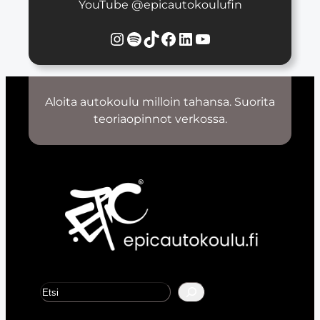
YouTube @epicautokoulufin
Instagram
Spotify
TikTok
Facebook
LinkedIn
YouTube
Aloita autokoulu milloin tahansa. Suorita
teoriaopinnot verkossa.
E
t
s