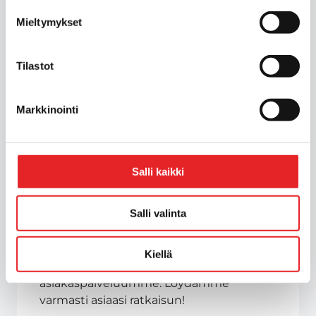
Mieltymykset
Tilastot
Markkinointi
Etkö löydä
tarvitsemaasi
Salli kaikki
tietoa?
Salli valinta
Käy tutustumassa usein kysytyt
Kiellä
kysymykset -osioon tai ota yhteyttä
asiakaspalveluumme. Löydämme
varmasti asiaasi ratkaisun!