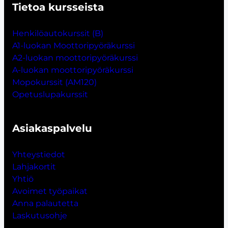
Tietoa kursseista
Henkilöautokurssit (B)
A1-luokan Moottoripyöräkurssi
A2-luokan moottoripyöräkurssi
A-luokan moottoripyöräkurssi
Mopokurssit (AM120)
Opetuslupakurssit
Asiakaspalvelu
Yhteystiedot
Lahjakort
i
t
Yhtiö
Avoimet työpaikat
Anna palautetta
Laskutusohje