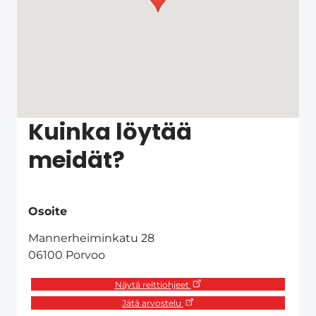
Kuinka löytää
meidät?
Osoite
Mannerheiminkatu 28
06100 Porvoo
Näytä reittiohjeet
Jätä arvostelu