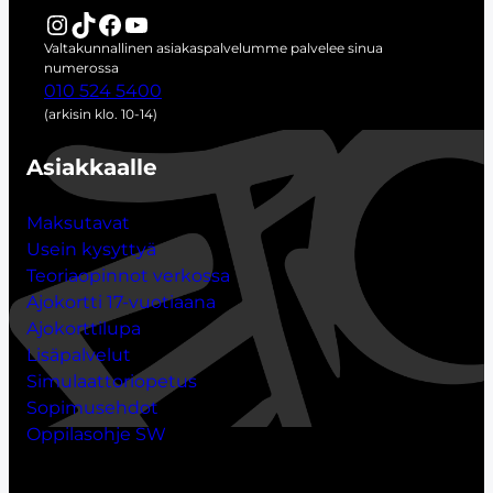
i
Instagram
TikTok
Facebook
YouTube
Valtakunnallinen asiakaspalvelumme palvelee sinua
numerossa
010 524 5400
(arkisin klo. 10-14)
Asiakkaalle
Maksutavat
Usein kysyttyä
Teoriaopinnot verkossa
Ajokortti 17-vuotiaana
Ajokorttilupa
Lisäpalvelut
Simulaattoriopetus
Sopimusehdot
Oppilasohje SW