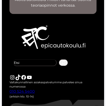
teoriaopinnot verkossa.
E
t
s
i
Instagram
TikTok
Facebook
YouTube
Valtakunnallinen asiakaspalvelumme palvelee sinua
numerossa
010 524 5400
(arkisin klo. 10-14)