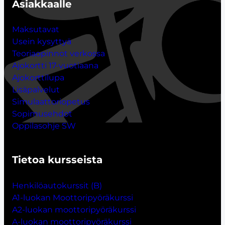
Asiakkaalle
Maksutavat
Usein kysyttyä
Teoriaopinnot verkossa
Ajokortti 17-vuotiaana
Ajokorttilupa
Lisäpalvelut
Simulaattoriopetus
Sopimusehdot
Oppilasohje SW
Tietoa kursseista
Henkilöautokurssit (B)
A1-luokan Moottoripyöräkurssi
A2-luokan moottoripyöräkurssi
A-luokan moottoripyöräkurssi