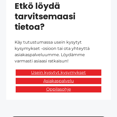
Etkö löydä
tarvitsemaasi
tietoa?
Käy tutustumassa usein kysytyt
kysymykset -osioon tai ota yhteyttä
asiakaspalveluumme. Löydämme
varmasti asiaasi ratkaisun!
Usein kysytyt kysymykset
Asiakaspalvelu
Oppilasohje