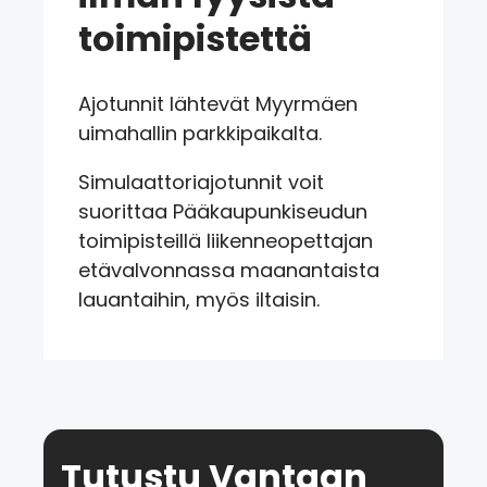
toimipistettä
Ajotunnit lähtevät Myyrmäen
uimahallin parkkipaikalta.
Simulaattoriajotunnit voit
suorittaa Pääkaupunkiseudun
toimipisteillä liikenneopettajan
etävalvonnassa maanantaista
lauantaihin, myös iltaisin.
Tutustu Vantaan