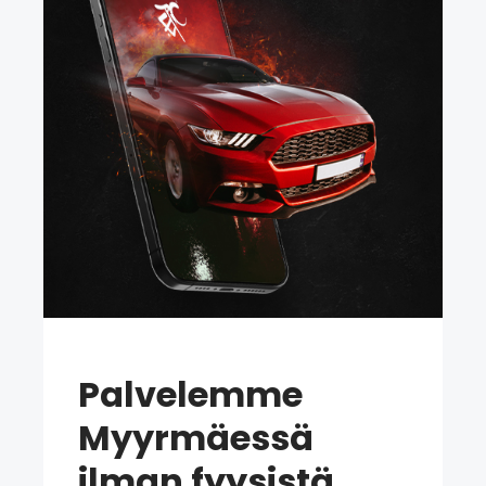
Palvelemme
Myyrmäessä
ilman fyysistä