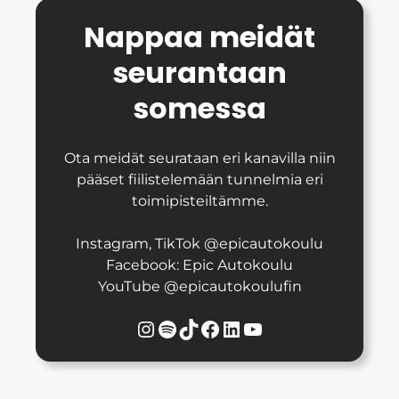
Nappaa meidät
seurantaan
somessa
Ota meidät seurataan eri kanavilla niin
pääset fiilistelemään tunnelmia eri
toimipisteiltämme.
Instagram, TikTok @epicautokoulu
Facebook: Epic Autokoulu
YouTube @epicautokoulufin
Instagram
Spotify
TikTok
Facebook
LinkedIn
YouTube