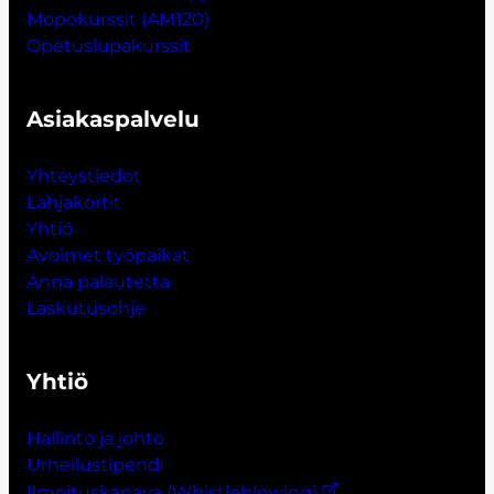
Mopokurssit (AM120)
Opetuslupakurssit
Asiakaspalvelu
Yhteystiedot
Lahjakort
i
t
Yhtiö
Avoimet työpaikat
Anna palautetta
Laskutusohje
Yhtiö
Hallinto ja johto
Urheilustipendi
Ilmoituskanava (Whistleblowing)