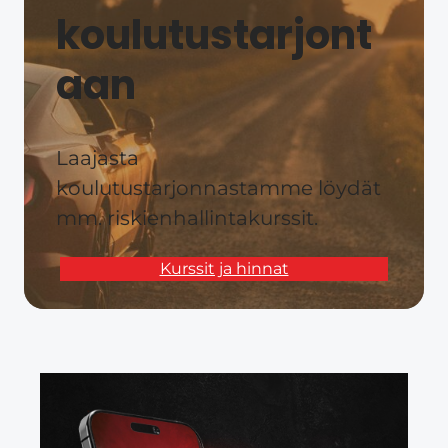
koulutustarjont
aan​
Laajasta
koulutustarjonnastamme löydät
mm. riskienhallintakurssit.
Kurssit ja hinnat