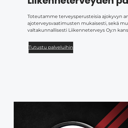
Liikenneterveyden pa
Toteutamme terveysperusteisia ajokyvyn arv
ajoterveysvaatimusten mukaisesti, sekä muu
valtakunnallisesti Liikenneterveys Oy:n kans
Tutustu palveluihin