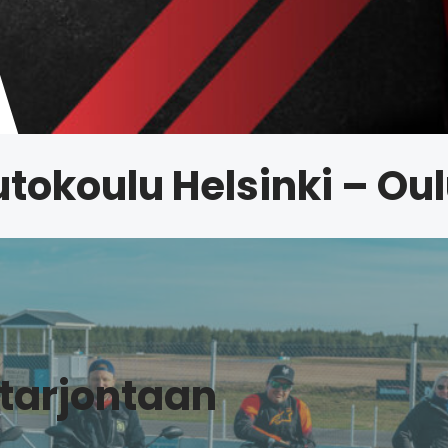
utokoulu Helsinki – Ou
tarjontaan​