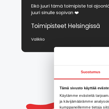
Eikö juuri tämä toimipiste tai ajoonl
juuri sinulle sopivan ❤️
Toimipisteet Helsingissä
Valikko
Suostumus
Kouluttaj
Tämä sivusto käyttää eväste
Käytämme evästeitä tarjoama
ja kävijämäärämme analysoim
kumppaneillemme tietoja siitä