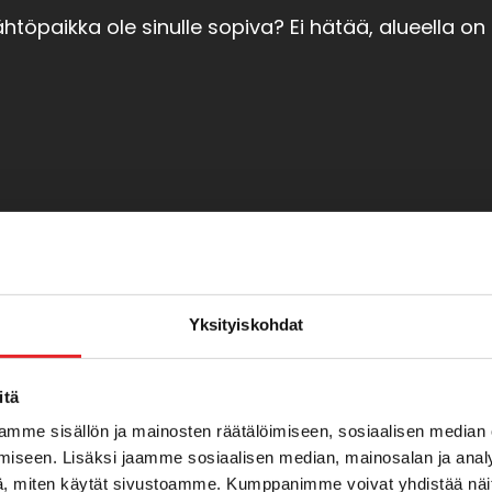
ähtöpaikka ole sinulle sopiva? Ei hätää, alueella o
Kouluttajat Oulunkylässä
Yksityiskohdat
ien yhteystiedot löydät kurssin aikana oppimisymp
itä
mme sisällön ja mainosten räätälöimiseen, sosiaalisen median
iseen. Lisäksi jaamme sosiaalisen median, mainosalan ja analy
, miten käytät sivustoamme. Kumppanimme voivat yhdistää näitä t