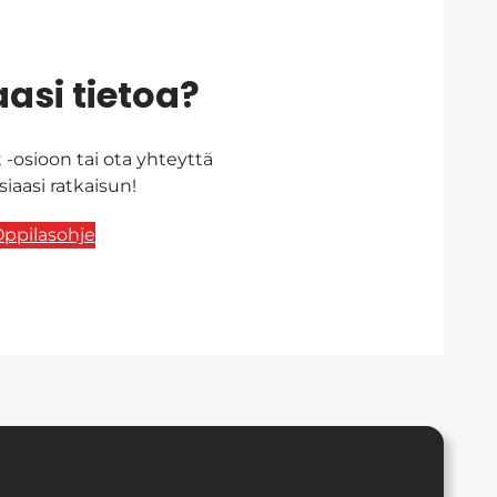
asi tietoa?
-osioon tai ota yhteyttä
aasi ratkaisun!
ppilasohje