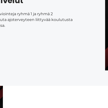
lvelut
iointeja ryhmä 1 ja ryhmä 2
ta ajoterveyteen liittyvää koulutusta
sa.