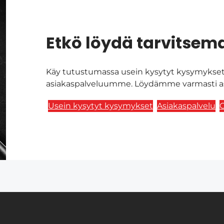
Etkö löydä tarvitsema
Käy tutustumassa usein kysytyt kysymykset 
asiakaspalveluumme. Löydämme varmasti asi
Usein kysytyt kysymykset
Asiakaspalvelu
O