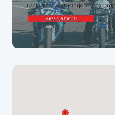
Laajasta koulutustarjonnastamme l
Kurssit ja hinnat