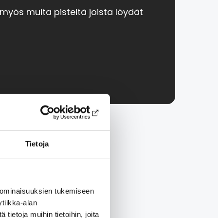
n myös muita pisteitä joista löydät
Tietoja
äristöstä.
 ominaisuuksien tukemiseen
tiikka-alan
ietoja muihin tietoihin, joita