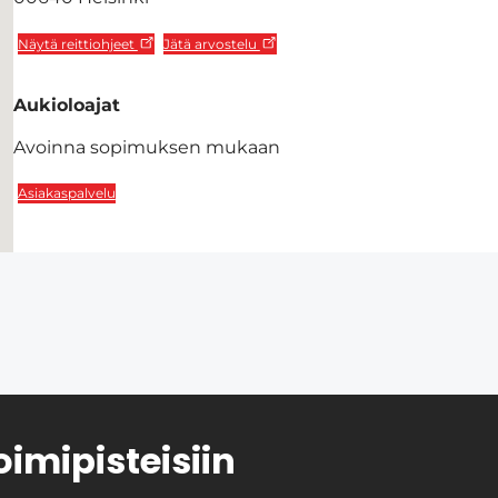
Näytä reittiohjeet
Jätä arvostelu
Aukioloajat
Avoinna sopimuksen mukaan
Asiakaspalvelu
oimipisteisiin