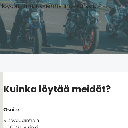
öydät mm. riskienhallintakurssit.
Kuinka löytää meidät?
Osoite
Siltavoudintie 4
00640 Helsinki