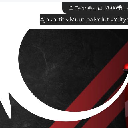
Työpaikat
Yhtiö
L
Ajokortit
Muut palvelut
Yrit