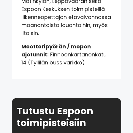
Matinkylän, Leppävaaran sekä
Espoon Keskuksen toimipisteillä
liikenneopettajan etävalvonnassa
maanantaista lauantaihin, myös
iltaisin.
Moottoripyörän / mopon
ajotunnit:
Finnoonkartanonkatu
14 (Tyllilän bussivarikko)
Tutustu Espoon
toimipisteisiin