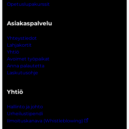
Opetuslupakurssit
Asiakaspalvelu
Yhteystiedot
Lahjakort
i
t
Yhtiö
Avoimet työpaikat
Anna palautetta
Laskutusohje
Yhtiö
Hallinto ja johto
Urheilustipendi
Ilmoituskanava (Whistleblowing)