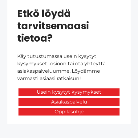
Etkö löydä
tarvitsemaasi
tietoa?
Käy tutustumassa usein kysytyt
kysymykset -osioon tai ota yhteyttä
asiakaspalveluumme. Löydämme
varmasti asiaasi ratkaisun!
Usein kysytyt kysymykset
Asiakaspalvelu
Oppilasohje