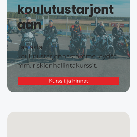
koulutustarjont
aan​
Laajasta
koulutustarjonnastamme löydät
mm. riskienhallintakurssit.
Kurssit ja hinnat