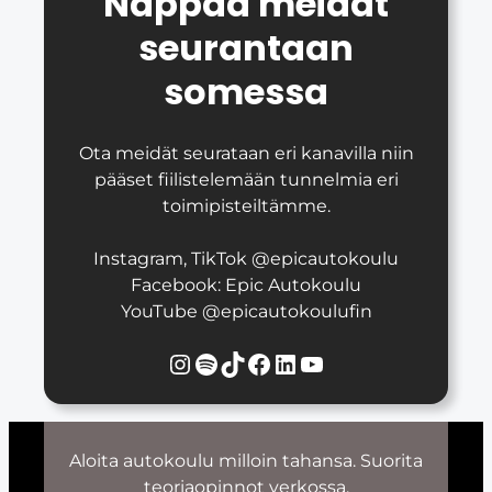
Nappaa meidät
seurantaan
somessa
Ota meidät seurataan eri kanavilla niin
pääset fiilistelemään tunnelmia eri
toimipisteiltämme.
Instagram, TikTok @epicautokoulu
Facebook: Epic Autokoulu
YouTube @epicautokoulufin
Instagram
Spotify
TikTok
Facebook
LinkedIn
YouTube
Aloita autokoulu milloin tahansa. Suorita
teoriaopinnot verkossa.