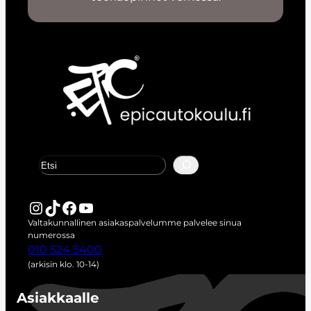
E
t
s
i
Instagram
TikTok
Facebook
YouTube
Valtakunnallinen asiakaspalvelumme palvelee sinua
numerossa
010 524 5400
(arkisin klo. 10-14)
Asiakkaalle