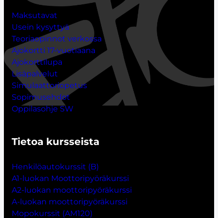
Maksutavat
Usein kysyttyä
Teoriaopinnot verkossa
Ajokortti 17-vuotiaana
Ajokorttilupa
Lisäpalvelut
Simulaattoriopetus
Sopimusehdot
Oppilasohje SW
Tietoa kursseista
Henkilöautokurssit (B)
A1-luokan Moottoripyöräkurssi
A2-luokan moottoripyöräkurssi
A-luokan moottoripyöräkurssi
Mopokurssit (AM120)