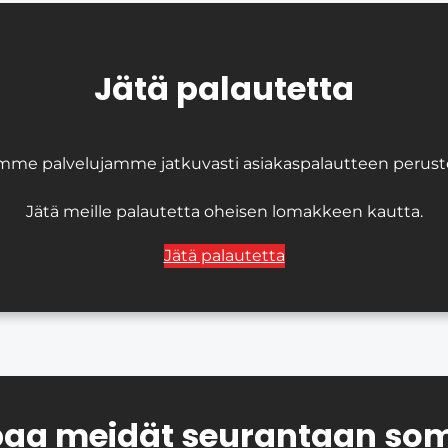
Jätä palautetta
mme palvelujamme jatkuvasti asiakaspalautteen perustee
Jätä meille palautetta oheisen lomakkeen kautta.
Jätä palautetta
aa meidät seurantaan so