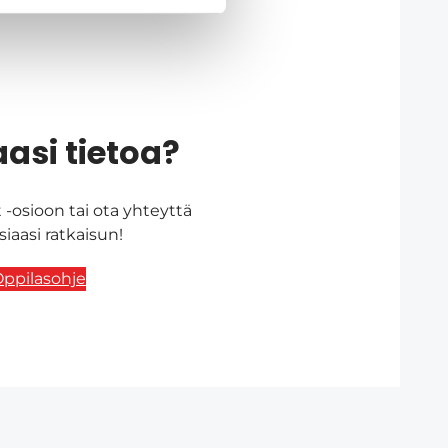
asi tietoa?
-osioon tai ota yhteyttä
aasi ratkaisun!
ppilasohje