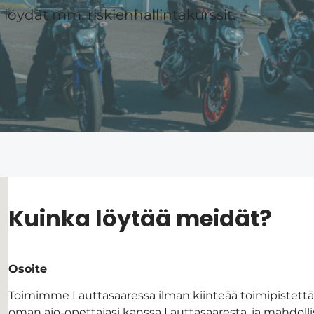
öydät mm. riskienhallintakurssit.
Kuinka löytää meidät?
Osoite
Toimimme Lauttasaaressa ilman kiinteää toimipistettä.
oman ajo-opettajasi kanssa Lauttasaaresta, ja mahdolli