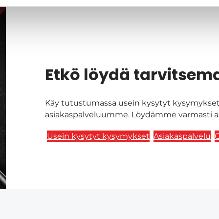
Etkö löydä tarvitsema
Käy tutustumassa usein kysytyt kysymykset 
asiakaspalveluumme. Löydämme varmasti asi
Usein kysytyt kysymykset
Asiakaspalvelu
O