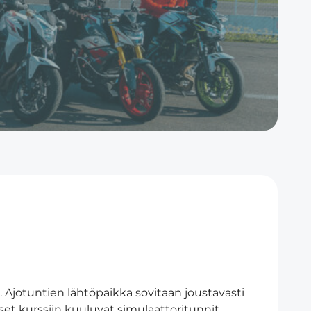
 Ajotuntien lähtöpaikka sovitaan joustavasti
set kurssiin kuuluvat simulaattoritunnit