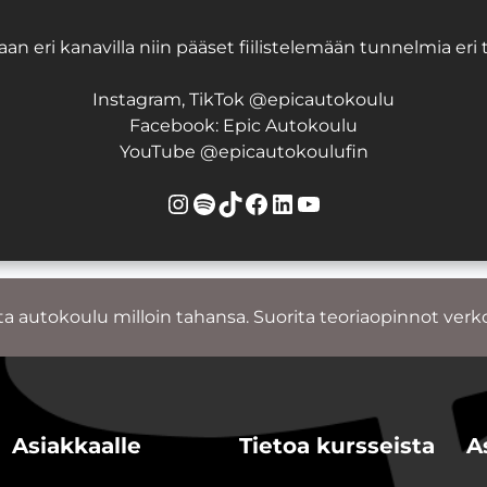
an eri kanavilla niin pääset fiilistelemään tunnelmia eri
Instagram, TikTok @epicautokoulu
Facebook: Epic Autokoulu
YouTube @epicautokoulufin
Instagram
Spotify
TikTok
Facebook
LinkedIn
YouTube
ta autokoulu milloin tahansa. Suorita teoriaopinnot verk
Asiakkaalle
Tietoa kursseista
A