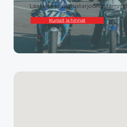
Laajasta koulutustarjonnastamme l
Kurssit ja hinnat