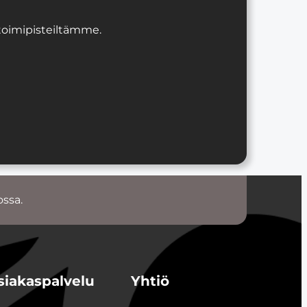
 toimipisteiltämme.
ossa.
siakaspalvelu
Yhtiö