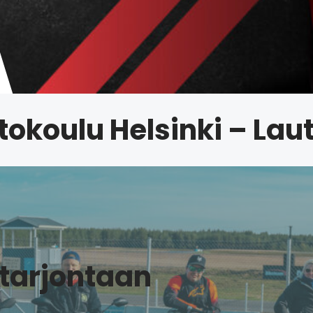
tokoulu Helsinki – Lau
tarjontaan​