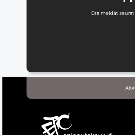
Ota meidät seurata
Aloi