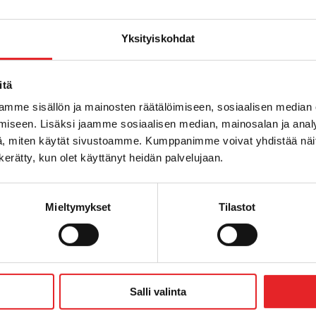
Yksityiskohdat
lvelut
itä
iointeja ryhmä 1 ja ryhmä 2
ta ajoterveyteen liittyvää koulutusta
mme sisällön ja mainosten räätälöimiseen, sosiaalisen median
sa.
iseen. Lisäksi jaamme sosiaalisen median, mainosalan ja analy
, miten käytät sivustoamme. Kumppanimme voivat yhdistää näitä t
n kerätty, kun olet käyttänyt heidän palvelujaan.
Mieltymykset
Tilastot
Salli valinta