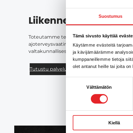
Suostumus
Liikenneterveyden pa
Tämä sivusto käyttää eväste
Toteutamme terveysperusteisia ajokyvyn arv
ajoterveysvaatimusten mukaisesti, sekä muu
Käytämme evästeitä tarjoama
valtakunnallisesti Liikenneterveys Oy:n kans
ja kävijämäärämme analysoim
kumppaneillemme tietoja siitä
olet antanut heille tai joita o
Tutustu palveluihin
Suostumuksen
Välttämätön
valinta
Kiellä