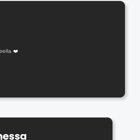
lla. ❤️
messa