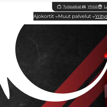
Työpaikat
Yhtiö
L
Ajokortit
Muut palvelut
Yrit