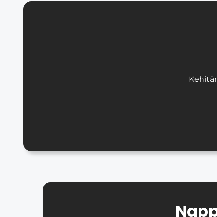
Kehitä
Napp