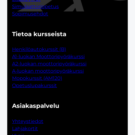
Simulaattoriopetus
Sopimusehdot
Tietoa kursseista
Henkilöautokurssit (B)
A1-luokan Moottoripyöräkurssi
A2-luokan moottoripyöräkurssi
A-luokan moottoripyöräkurssi
Mopokurssit (AM120)
Opetuslupakurssit
Asiakaspalvelu
Yhteystiedot
Lahjakort
i
t