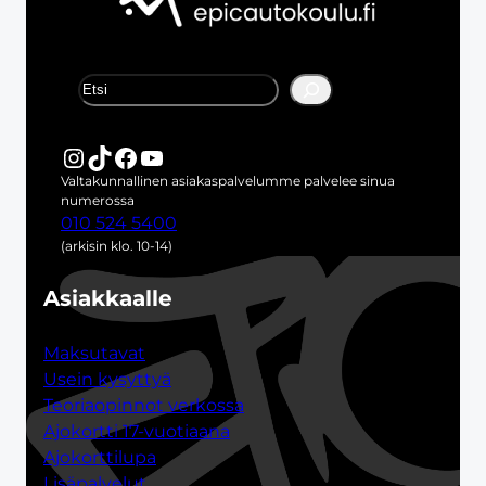
E
t
s
i
Instagram
TikTok
Facebook
YouTube
Valtakunnallinen asiakaspalvelumme palvelee sinua
numerossa
010 524 5400
(arkisin klo. 10-14)
Asiakkaalle
Maksutavat
Usein kysyttyä
Teoriaopinnot verkossa
Ajokortti 17-vuotiaana
Ajokorttilupa
Lisäpalvelut