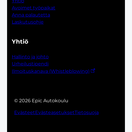
Yhtiö
Avoimet työpaikat
Anna palautetta
Laskutusohje
Yhtiö
Hallinto ja johto
Urheilustipendi
Ilmoituskanava (Whistleblowing)
© 2026 Epic Autokoulu
Evästeet
Evästeasetukset
Tietosuoja