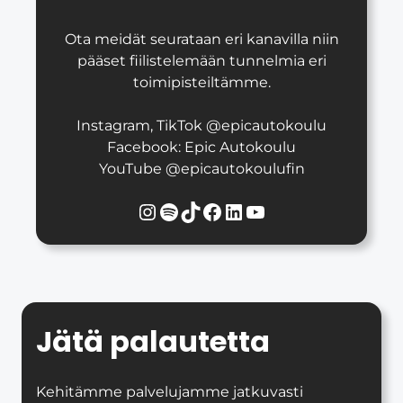
Ota meidät seurataan eri kanavilla niin
pääset fiilistelemään tunnelmia eri
toimipisteiltämme.
Instagram, TikTok @epicautokoulu
Facebook: Epic Autokoulu
YouTube @epicautokoulufin
Instagram
Spotify
TikTok
Facebook
LinkedIn
YouTube
Jätä palautetta
Kehitämme palvelujamme jatkuvasti