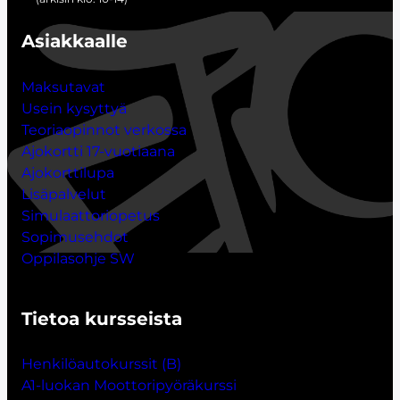
Asiakkaalle
Maksutavat
Usein kysyttyä
Teoriaopinnot verkossa
Ajokortti 17-vuotiaana
Ajokorttilupa
Lisäpalvelut
Simulaattoriopetus
Sopimusehdot
Oppilasohje SW
Tietoa kursseista
Henkilöautokurssit (B)
A1-luokan Moottoripyöräkurssi