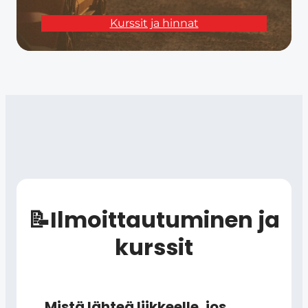
Kurssit ja hinnat
📝Ilmoittautuminen ja
kurssit
Mistä lähteä liikkeelle, jos