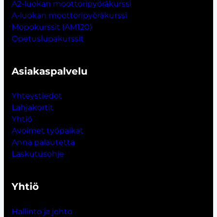
A2-luokan moottoripyöräkurssi
A-luokan moottoripyöräkurssi
Mopokurssit (AM120)
Opetuslupakurssit
Asiakaspalvelu
Yhteystiedot
Lahjakort
i
t
Yhtiö
Avoimet työpaikat
Anna palautetta
Laskutusohje
Yhtiö
Hallinto ja johto