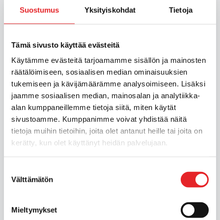
Suostumus
Yksityiskohdat
Tietoja
Tämä sivusto käyttää evästeitä
Käytämme evästeitä tarjoamamme sisällön ja mainosten
räätälöimiseen, sosiaalisen median ominaisuuksien
tukemiseen ja kävijämäärämme analysoimiseen. Lisäksi
jaamme sosiaalisen median, mainosalan ja analytiikka-
alan kumppaneillemme tietoja siitä, miten käytät
sivustoamme. Kumppanimme voivat yhdistää näitä
tietoja muihin tietoihin, joita olet antanut heille tai joita on
kerätty, kun olet käyttänyt heidän palvelujaan.
Liikenneterveyden
Suostumuksen
palvelut
Välttämätön
valinta
Mieltymykset
Toteutamme terveysperusteisia ajokyvyn