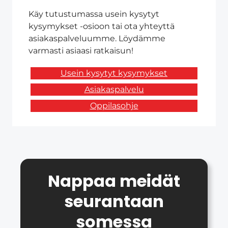
Käy tutustumassa usein kysytyt
kysymykset -osioon tai ota yhteyttä
asiakaspalveluumme. Löydämme
varmasti asiaasi ratkaisun!
Usein kysytyt kysymykset
Asiakaspalvelu
Oppilasohje
Nappaa meidät
seurantaan
somessa