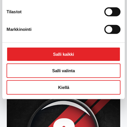
arviointeja ryhmä 1 ja ryhmä 2
ajoterveysvaatimusten mukaisesti, sekä
Tilastot
muuta ajoterveyteen liittyvää koulutusta
valtakunnallisesti Liikenneterveys Oy:n
kanssa.
Markkinointi
Tutustu palveluihin
Salli kaikki
Salli valinta
Kiellä