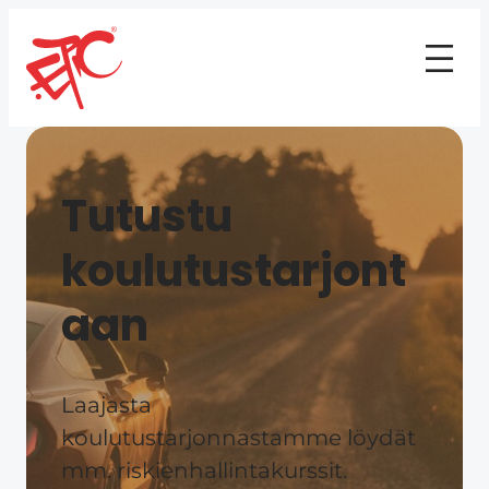
Tutustu
koulutustarjont
aan​
Laajasta
koulutustarjonnastamme löydät
mm. riskienhallintakurssit.