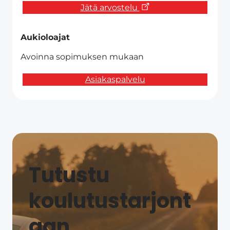
Jätä arvostelu
Aukioloajat
Avoinna sopimuksen mukaan
Asiakaspalvelu
Tutustu
koulutustarjont
aan​