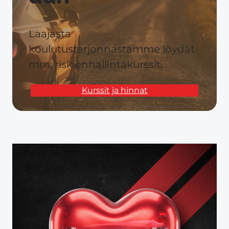
Laajasta
koulutustarjonnastamme löydät
mm. riskienhallintakurssit.
Kurssit ja hinnat