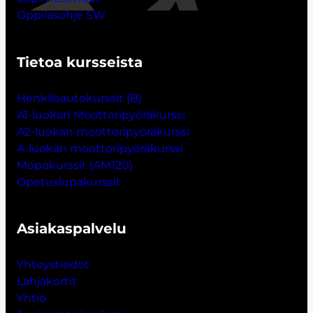
Oppilasohje SW
Tietoa kursseista
Henkilöautokurssit (B)
A1-luokan Moottoripyöräkurssi
A2-luokan moottoripyöräkurssi
A-luokan moottoripyöräkurssi
Mopokurssit (AM120)
Opetuslupakurssit
Asiakaspalvelu
Yhteystiedot
Lahjakort
i
t
Yhtiö