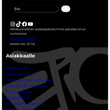
E
t
s
i
Instagram
TikTok
Facebook
YouTube
Valtakunnallinen asiakaspalvelumme palvelee sinua
numerossa
010 524 5400
(arkisin klo. 10-14)
Asiakkaalle
Maksutavat
Usein kysyttyä
Teoriaopinnot verkossa
Ajokortti 17-vuotiaana
Ajokorttilupa
Lisäpalvelut
Simulaattoriopetus
Sopimusehdot