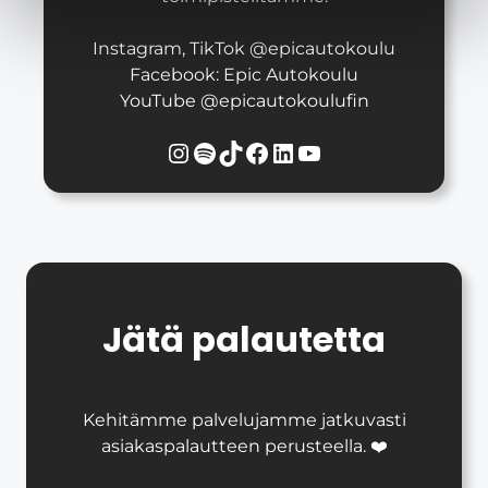
Instagram, TikTok @epicautokoulu
Facebook: Epic Autokoulu
YouTube @epicautokoulufin
Instagram
Spotify
TikTok
Facebook
LinkedIn
YouTube
Jätä palautetta
Kehitämme palvelujamme jatkuvasti
asiakaspalautteen perusteella. ❤️