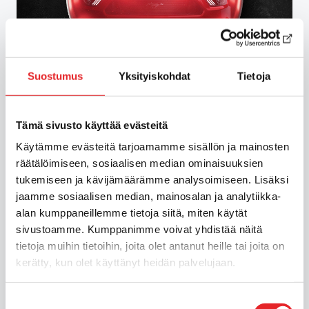
Suostumus
Yksityiskohdat
Tietoja
Tämä sivusto käyttää evästeitä
Käytämme evästeitä tarjoamamme sisällön ja mainosten
räätälöimiseen, sosiaalisen median ominaisuuksien
tukemiseen ja kävijämäärämme analysoimiseen. Lisäksi
Liikenneterveyden
jaamme sosiaalisen median, mainosalan ja analytiikka-
palvelut
alan kumppaneillemme tietoja siitä, miten käytät
sivustoamme. Kumppanimme voivat yhdistää näitä
tietoja muihin tietoihin, joita olet antanut heille tai joita on
Toteutamme terveysperusteisia ajokyvyn
kerätty, kun olet käyttänyt heidän palvelujaan.
arviointeja ryhmä 1 ja ryhmä 2
ajoterveysvaatimusten mukaisesti, sekä
Suostumuksen
muuta ajoterveyteen liittyvää koulutusta