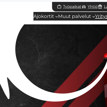
Työpaikat
Yhtiö
L
Ajokortit
Muut palvelut
Yrit