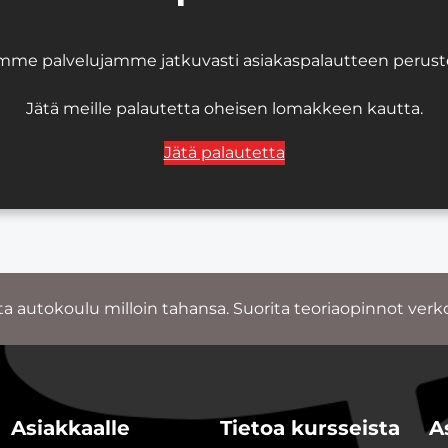
mme palvelujamme jatkuvasti asiakaspalautteen perustee
Jätä meille palautetta oheisen lomakkeen kautta.
Jätä palautetta
ta autokoulu milloin tahansa. Suorita teoriaopinnot verk
Asiakkaalle
Tietoa kursseista
A