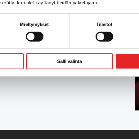
n kerätty, kun olet käyttänyt heidän palvelujaan.
lvelut
Mieltymykset
Tilastot
iointeja ryhmä 1 ja ryhmä 2
ta ajoterveyteen liittyvää koulutusta
sa.
Salli valinta