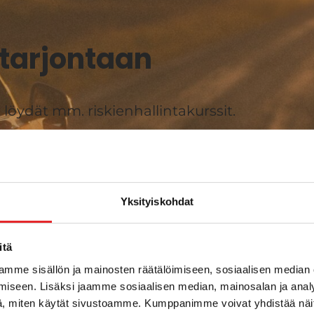
tarjontaan​
öydät mm. riskienhallintakurssit.
Yksityiskohdat
itä
mme sisällön ja mainosten räätälöimiseen, sosiaalisen median
iseen. Lisäksi jaamme sosiaalisen median, mainosalan ja analy
, miten käytät sivustoamme. Kumppanimme voivat yhdistää näitä t