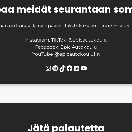
aa meidät seurantaan so
an eri kanavilla niin pääset fiilistelemään tunnelmia eri
Instagram, TikTok @epicautokoulu
Facebook: Epic Autokoulu
YouTube @epicautokoulufin
Instagram
Spotify
TikTok
Facebook
LinkedIn
YouTube
Jätä palautetta