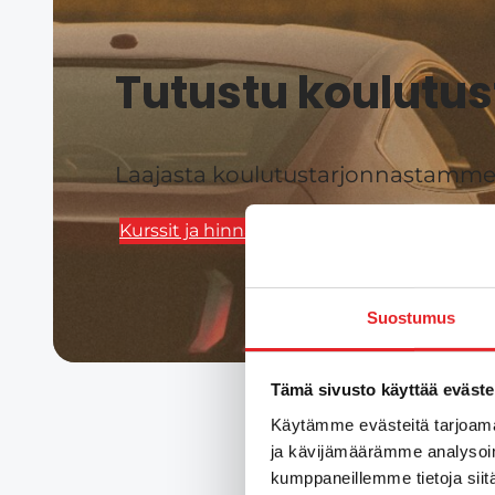
Tutustu koulutus
Laajasta koulutustarjonnastamme l
Kurssit ja hinnat
Suostumus
Tämä sivusto käyttää eväste
Käytämme evästeitä tarjoama
ja kävijämäärämme analysoim
kumppaneillemme tietoja siitä