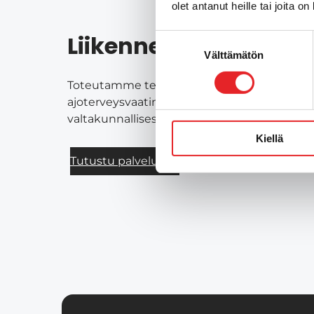
olet antanut heille tai joita o
Liikenneterveyden pa
Suostumuksen
Välttämätön
valinta
Toteutamme terveysperusteisia ajokyvyn arv
ajoterveysvaatimusten mukaisesti, sekä muu
valtakunnallisesti Liikenneterveys Oy:n kans
Kiellä
Tutustu palveluihin