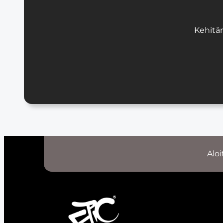
Kehitä
Aloi