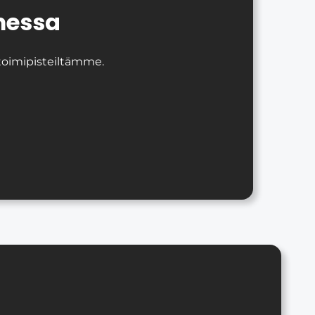
messa
 toimipisteiltämme.