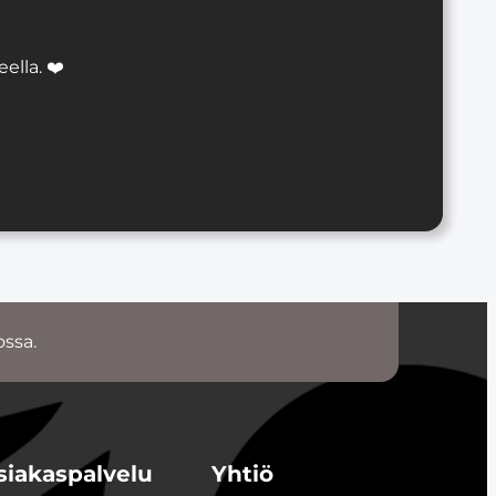
lla. ❤️
ossa.
siakaspalvelu
Yhtiö