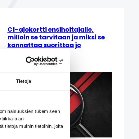
C1-ajokortti ensihoitajalle,
milloin se tarvitaan ja miksi se
kannattaa suorittaa jo
opiskeluaikana?
29 heinäkuun, 2026
Tietoja
 ominaisuuksien tukemiseen
tiikka-alan
ietoja muihin tietoihin, joita