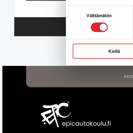
Suostumuksen
Välttämätön
valinta
Kiellä
Aloi