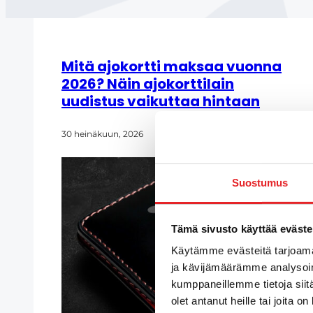
Mitä ajokortti maksaa vuonna
2026? Näin ajokorttilain
uudistus vaikuttaa hintaan
30 heinäkuun, 2026
Suostumus
Tämä sivusto käyttää eväste
Käytämme evästeitä tarjoama
ja kävijämäärämme analysoim
kumppaneillemme tietoja siitä
olet antanut heille tai joita o