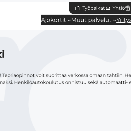
Työpaikat
Yhtiö
Ajokortit
Muut palvelut
Yrit
i
sä! Teoriaopinnot voit suorittaa verkossa omaan tahtiin.
inaksi. Henkilöautokoulutus onnistuu sekä automaatti- et