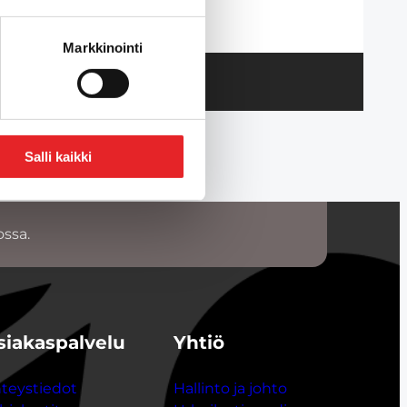
Markkinointi
Salli kaikki
ossa.
siakaspalvelu
Yhtiö
teystiedot
Hallinto ja johto