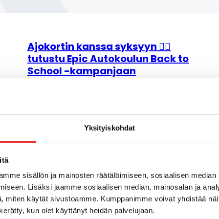
Ajokortin kanssa syksyyn 👉🏼
tutustu Epic Autokoulun Back to
School -kampanjaan
30 heinäkuun, 2026
Yksityiskohdat
itä
mme sisällön ja mainosten räätälöimiseen, sosiaalisen median
iseen. Lisäksi jaamme sosiaalisen median, mainosalan ja analy
, miten käytät sivustoamme. Kumppanimme voivat yhdistää näitä t
n kerätty, kun olet käyttänyt heidän palvelujaan.