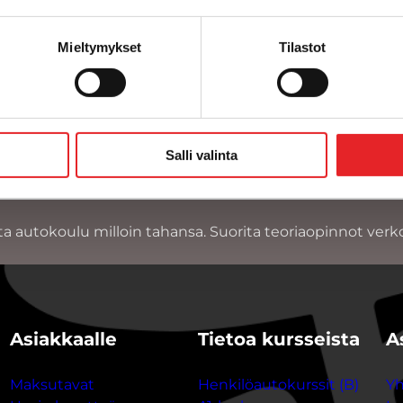
Mieltymykset
Tilastot
1
2
3
»
Salli valinta
ta autokoulu milloin tahansa. Suorita teoriaopinnot verk
Asiakkaalle
Tietoa kursseista
A
Maksutavat
Henkilöautokurssit (B)
Yh