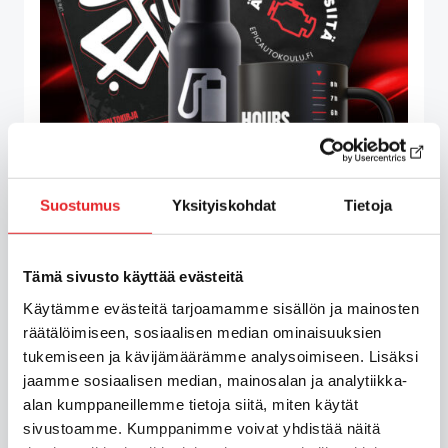
Suostumus
Yksityiskohdat
Tietoja
C1-ajokortti ensihoitajalle, milloin
Tämä sivusto käyttää evästeitä
se tarvitaan ja miksi se kannattaa
Käytämme evästeitä tarjoamamme sisällön ja mainosten
suorittaa jo opiskeluaikana?
räätälöimiseen, sosiaalisen median ominaisuuksien
29 heinäkuun, 2026
tukemiseen ja kävijämäärämme analysoimiseen. Lisäksi
jaamme sosiaalisen median, mainosalan ja analytiikka-
alan kumppaneillemme tietoja siitä, miten käytät
sivustoamme. Kumppanimme voivat yhdistää näitä