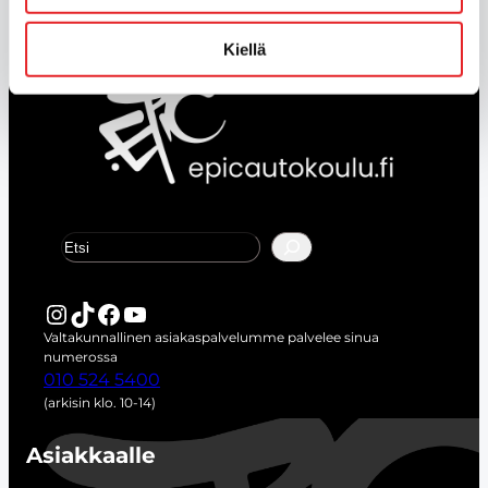
Kiellä
E
t
s
i
Instagram
TikTok
Facebook
YouTube
Valtakunnallinen asiakaspalvelumme palvelee sinua
numerossa
010 524 5400
(arkisin klo. 10-14)
Asiakkaalle