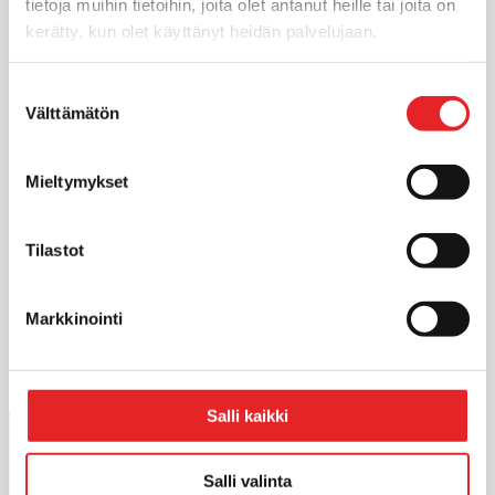
tietoja muihin tietoihin, joita olet antanut heille tai joita on
kerätty, kun olet käyttänyt heidän palvelujaan.
Suostumuksen
Välttämätön
valinta
Mieltymykset
Tilastot
1
2
3
»
Markkinointi
Salli kaikki
Aloita autokoulu milloin tahansa. Suorita
teoriaopinnot verkossa.
Salli valinta