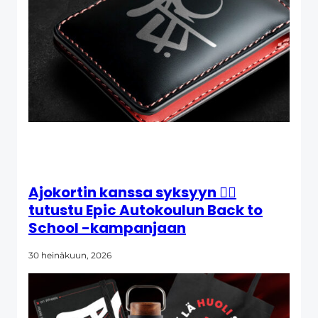
Ajokortin kanssa syksyyn 👉🏼
tutustu Epic Autokoulun Back to
School -kampanjaan
30 heinäkuun, 2026