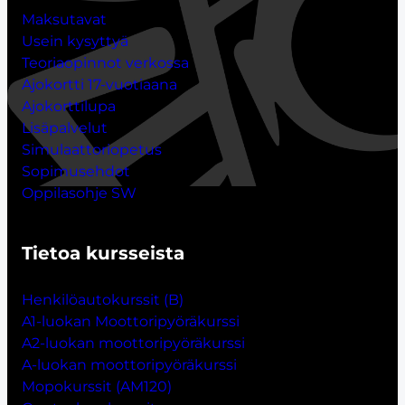
Maksutavat
Usein kysyttyä
Teoriaopinnot verkossa
Ajokortti 17-vuotiaana
Ajokorttilupa
Lisäpalvelut
Simulaattoriopetus
Sopimusehdot
Oppilasohje SW
Tietoa kursseista
Henkilöautokurssit (B)
A1-luokan Moottoripyöräkurssi
A2-luokan moottoripyöräkurssi
A-luokan moottoripyöräkurssi
Mopokurssit (AM120)