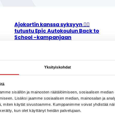
Ajokortin kanssa syksyyn 👉🏼
tutustu Epic Autokoulun Back to
School -kampanjaan
30 heinäkuun, 2026
Yksityiskohdat
itä
mme sisällön ja mainosten räätälöimiseen, sosiaalisen median
iseen. Lisäksi jaamme sosiaalisen median, mainosalan ja analy
, miten käytät sivustoamme. Kumppanimme voivat yhdistää näitä t
n kerätty, kun olet käyttänyt heidän palvelujaan.