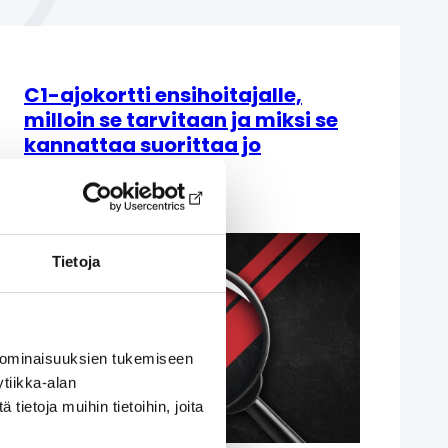
C1-ajokortti ensihoitajalle,
milloin se tarvitaan ja miksi se
kannattaa suorittaa jo
opiskeluaikana?
29 heinäkuun, 2026
Tietoja
 ominaisuuksien tukemiseen
tiikka-alan
ietoja muihin tietoihin, joita