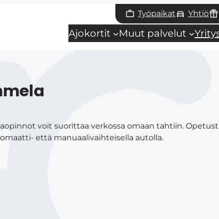
Työpaikat
Yhtiö
Ajokortit
Muut palvelut
Yrit
mmela
aopinnot voit suorittaa verkossa omaan tahtiin. Opetus
aatti- että manuaalivaihteisella autolla.