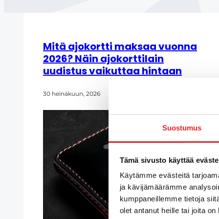
Mitä ajokortti maksaa vuonna
2026? Näin ajokorttilain
uudistus vaikuttaa hintaan
30 heinäkuun, 2026
Suostumus
Tämä sivusto käyttää eväste
Käytämme evästeitä tarjoama
ja kävijämäärämme analysoim
kumppaneillemme tietoja siitä
olet antanut heille tai joita o