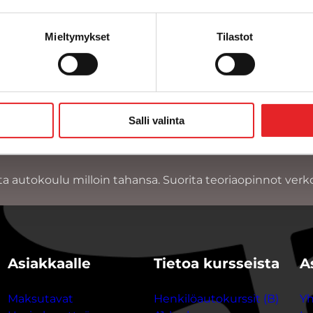
Mieltymykset
Tilastot
1
2
3
»
Salli valinta
ta autokoulu milloin tahansa. Suorita teoriaopinnot verk
Asiakkaalle
Tietoa kursseista
A
Maksutavat
Henkilöautokurssit (B)
Yh