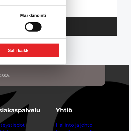
Markkinointi
Salli kaikki
ossa.
siakaspalvelu
Yhtiö
teystiedot
Hallinto ja johto