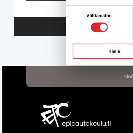
Suostumuksen
Välttämätön
valinta
Kiellä
Aloi