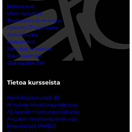
Maksutavat
Usein kysyttyä
Teoriaopinnot verkossa
Ajokortti 17-vuotiaana
Ajokorttilupa
Lisäpalvelut
Simulaattoriopetus
Sopimusehdot
Oppilasohje SW
Tietoa kursseista
Henkilöautokurssit (B)
A1-luokan Moottoripyöräkurssi
A2-luokan moottoripyöräkurssi
A-luokan moottoripyöräkurssi
Mopokurssit (AM120)