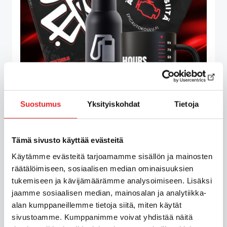
Suostumus
Yksityiskohdat
Tietoja
C1-ajokortti ensihoitajalle, milloin
Tämä sivusto käyttää evästeitä
se tarvitaan ja miksi se kannattaa
Käytämme evästeitä tarjoamamme sisällön ja mainosten
suorittaa jo opiskeluaikana?
räätälöimiseen, sosiaalisen median ominaisuuksien
29 heinäkuun, 2026
tukemiseen ja kävijämäärämme analysoimiseen. Lisäksi
jaamme sosiaalisen median, mainosalan ja analytiikka-
alan kumppaneillemme tietoja siitä, miten käytät
sivustoamme. Kumppanimme voivat yhdistää näitä