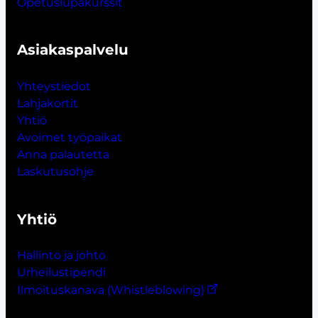
Opetuslupakurssit
Asiakaspalvelu
Yhteystiedot
Lahjakort
i
t
Yhtiö
Avoimet työpaikat
Anna palautetta
Laskutusohje
Yhtiö
Hallinto ja johto
Urheilustipendi
Ilmoituskanava (Whistleblowing)