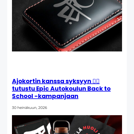
Ajokortin kanssa syksyyn 👉🏼
tutustu Epic Autokoulun Back to
School -kampanjaan
30 heinäkuun, 2026