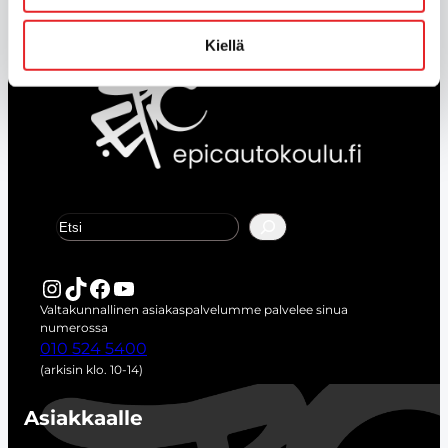
Kiellä
E
t
s
i
Instagram
TikTok
Facebook
YouTube
Valtakunnallinen asiakaspalvelumme palvelee sinua
numerossa
010 524 5400
(arkisin klo. 10-14)
Asiakkaalle