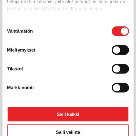
tietoja muihin tietoihin, joita olet antanut heille tai joita on
kerätty, kun olet käyttänyt heidän palvelujaan.
Suostumuksen
Välttämätön
valinta
Mieltymykset
Tilastot
1
2
3
»
Markkinointi
Salli kaikki
Aloita autokoulu milloin tahansa. Suorita
teoriaopinnot verkossa.
Salli valinta