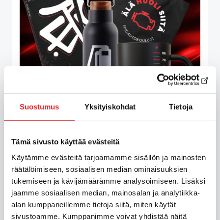
Suostumus
Yksityiskohdat
Tietoja
C1-ajokortti ensihoitajalle, milloin
Tämä sivusto käyttää evästeitä
se tarvitaan ja miksi se kannattaa
Käytämme evästeitä tarjoamamme sisällön ja mainosten
suorittaa jo opiskeluaikana?
räätälöimiseen, sosiaalisen median ominaisuuksien
tukemiseen ja kävijämäärämme analysoimiseen. Lisäksi
29 heinäkuun, 2026
jaamme sosiaalisen median, mainosalan ja analytiikka-
alan kumppaneillemme tietoja siitä, miten käytät
sivustoamme. Kumppanimme voivat yhdistää näitä