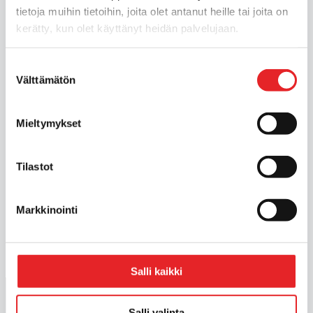
tietoja muihin tietoihin, joita olet antanut heille tai joita on
kerätty, kun olet käyttänyt heidän palvelujaan.
Suostumuksen
Välttämätön
valinta
Mieltymykset
Tilastot
1
2
3
»
Markkinointi
Salli kaikki
Aloita autokoulu milloin tahansa. Suorita
Salli valinta