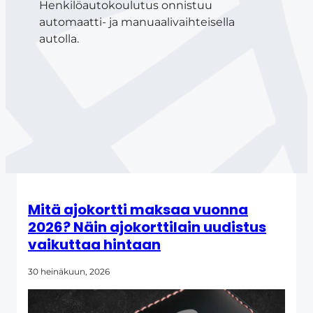
Henkilöautokoulutus onnistuu
automaatti- ja manuaalivaihteisella
autolla.
Mitä ajokortti maksaa vuonna
2026? Näin ajokorttilain uudistus
vaikuttaa hintaan
30 heinäkuun, 2026