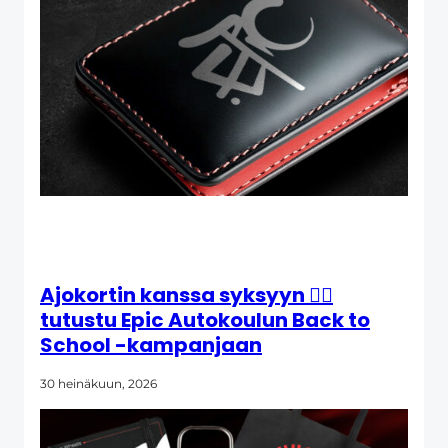
Ajokortin kanssa syksyyn 👉🏼
tutustu Epic Autokoulun Back to
School -kampanjaan
30 heinäkuun, 2026