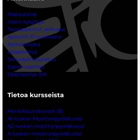
Maksutavat
Usein kysyttyä
Teoriaopinnot verkossa
Ajokortti 17-vuotiaana
Ajokorttilupa
Lisäpalvelut
Simulaattoriopetus
Sopimusehdot
Oppilasohje SW
Tietoa kursseista
Henkilöautokurssit (B)
A1-luokan Moottoripyöräkurssi
A2-luokan moottoripyöräkurssi
A-luokan moottoripyöräkurssi