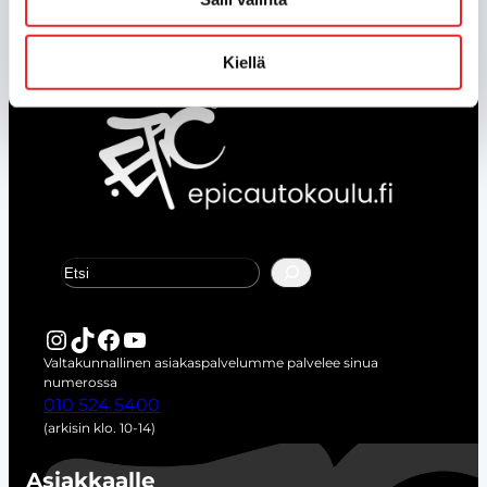
teoriaopinnot verkossa.
Kiellä
E
t
s
i
Instagram
TikTok
Facebook
YouTube
Valtakunnallinen asiakaspalvelumme palvelee sinua
numerossa
010 524 5400
(arkisin klo. 10-14)
Asiakkaalle