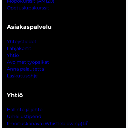
Mopokurssit (AM120)
Opetuslupakurssit
Asiakaspalvelu
Yhteystiedot
Lahjakort
i
t
Yhtiö
Avoimet työpaikat
Anna palautetta
Laskutusohje
Yhtiö
Hallinto ja johto
Urheilustipendi
Ilmoituskanava (Whistleblowing)